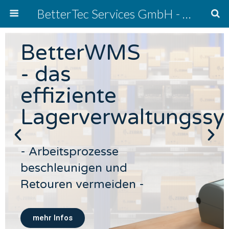
BetterTec Services GmbH - warehouse solutions
BetterWMS
- das
effiziente
Lagerverwaltungssy
- Arbeitsprozesse
beschleunigen und
Retouren vermeiden -
mehr Infos