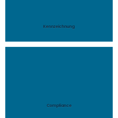
Identifikationsnummern versehen.
Sie es mit eindeutigen, einmaligen
Machen Sie Ihr Produkt zu einem Unikat, indem
Kennzeichnung
mehr..
Fälschungsschutzrichtlinie.
Konformität mit der EU-
fälschungssicheren Kennzeichnung in
Compliance-Lösungen z.B. bei der
Erfüllen Sie gesetzliche Vorschriften mit unseren
Compliance