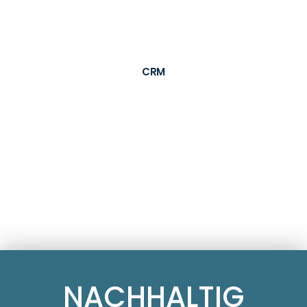
Remote Point-of-Sale-Marktforschung
personalisierte Ansprache der Verbraucher und
langfristige Kundenbindung durch die
CRM
NACHHALTIG