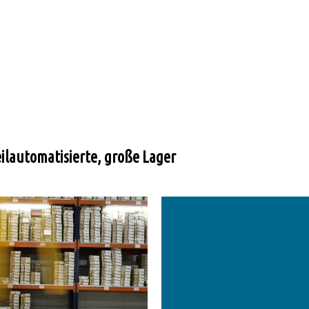
eilautomatisierte, große Lager
mehr..
mehr..
Produkt gelagert ist.
Qualitätskontrolle.
jederzeit, wo welches
integrierter
Lagerplatzes wissen Sie
Kommissionierung mit