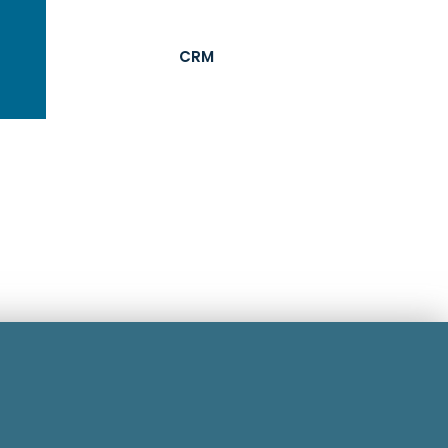
personalisierte Ansprache
Kundenbindung durch die
CRM
langfristige