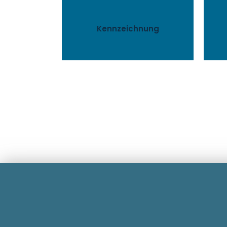
b
mit eindeutigen,
C
einem Unikat, indem Sie es
Kennzeichnung
Machen Sie Ihr Produkt zu