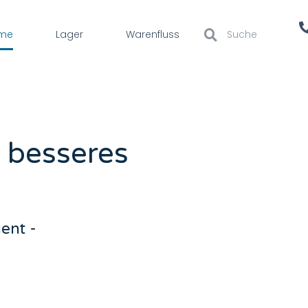
me
Lager
Warenfluss
n besseres
ient -