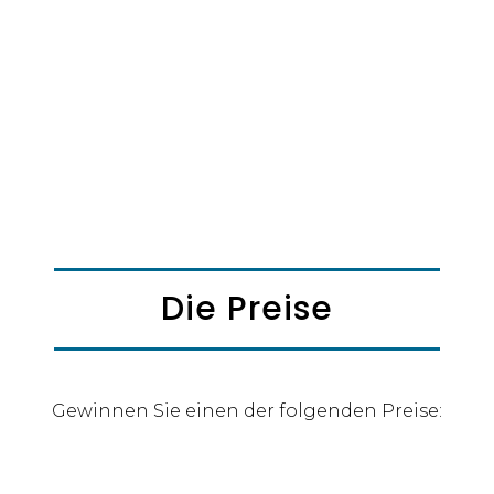
Die Preise
Gewinnen Sie einen der folgenden Preise: